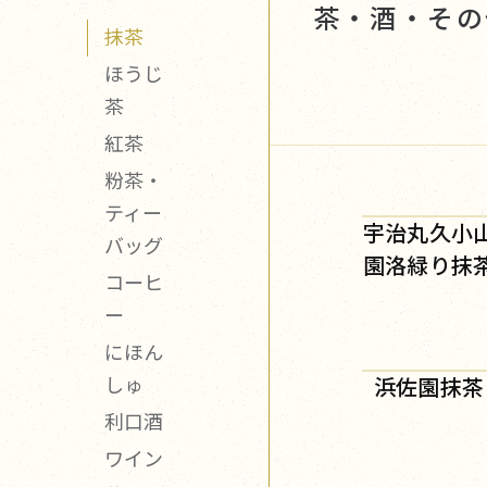
茶・酒・その
抹茶
ほうじ
茶
紅茶
粉茶・
ティー
宇治丸久小
バッグ
園洛緑り抹
コーヒ
ー
にほん
しゅ
浜佐園抹茶
利口酒
ワイン