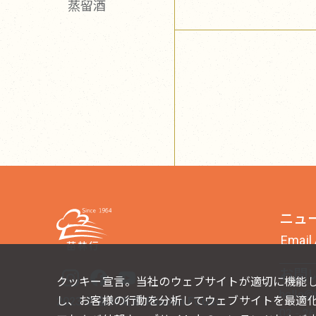
蒸留酒
ニュ
お問
クッキー宣言。当社のウェブサイトが適切に機能
hello@
し、お客様の行動を分析してウェブサイトを最適
2023 © 苗林実業 Miaolin Foods
02 - 2