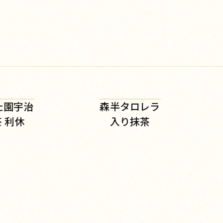
た園宇治
森半タロレラ
 利休
入り抹茶