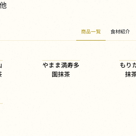
他
商品一覧
食材紹介
山
やまま満寿多
もり
茶
園抹茶
抹茶