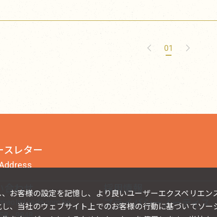
01
ースレター
い合わせ
採用情報
し、お客様の設定を記憶し、より良いユーザーエクスペリエン
プライバシーノーティス
miaolinfoods.com.tw
化し、当社のウェブサイト上でのお客様の行動に基づいてソー
658 - 9848