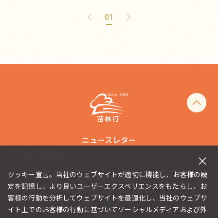
01
ニュースレター
クッキー宣言。当社のウェブサイトが適切に機能し、お客様の設
お問い合わせ
定を記憶し、より良いユーザーエクスペリエンスをもたらし、お
hello@miaolinfoods.com.tw
客様の行動を分析してウェブサイトを最適化し、当社のウェブサ
02 - 2658 - 9848
イト上でのお客様の行動に基づいてソーシャルメディアおよび外
採用情報