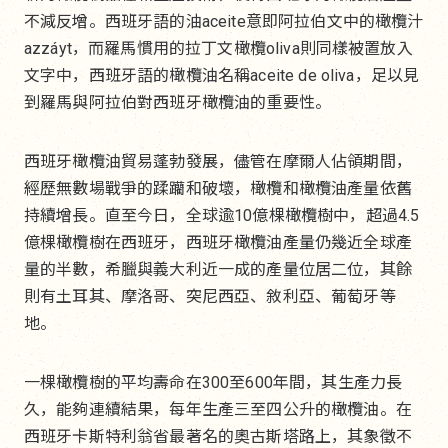
不減反增。西班牙語的油aceite意即阿拉伯文中的橄欖汁
azzáyt，而羅馬慣用的拉丁文橄欖oliva則同樣被置放入
文字中，西班牙語的橄欖油名稱aceite de oliva，足以見
到羅馬與阿拉伯對西班牙橄欖油的重要性。
西班牙橄欖油貿易蓬勃發展，儘管在摩爾人佔領期間，
經歷無數場戰爭的蹂躪和破壞，橄欖和橄欖油產量依舊
持續增長。直至今日，全球逾10億棵橄欖樹中，超過4.5
億棵橄欖樹在西班牙，西班牙橄欖油產量仍幾近全球產
量的半數，希臘與義大利近一成的產量位居二位，其餘
則有土耳其、摩洛哥、突尼西亞、敘利亞、葡萄牙等
地。
一棵橄欖樹的平均壽命在300至600年間，其生產力長
久，能夠連續結果，每年生產三至四公升的橄欖油。在
西班牙卡斯特利翁省最著名的奧古斯塔路上，其象徵不