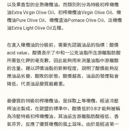
以及果香型的全熟橄欖油。而類別則分為特級初榨橄欖
油Extra Virgin Olive Oil、初榨橄欖油Virgin Olive Oil、橄
欖油Pure Olive Oil、橄欖渣油Pomace Olive Oil、淡橄欖
油Extra Light Olive Oil五種。
在進入橄欖油的分級前，需要先認識油品的指標：酸價
acid value，酸價表示了中和一公克油脂所含游離脂肪酸
所需氫化鉀的毫克數，因此能夠用來測量油脂中游離酸
的含量，藉以評價油脂的新鮮程度，說明了酸價能夠反
應油品劣變、酸敗的狀態，酸價越高，油品的發煙點會
降低，代表油品變質越嚴重。
最優質的特級初榨橄欖油，是採取上等橄欖，經過冷壓
榨油法製成，在歐盟的標準中，酸價低於0.8才能夠被稱
為冷壓特級初榨橄欖油，其油品含游離脂肪酸極低、香
氣芬芳，反應了優質橄欖的風土滋味。由於是經過第一