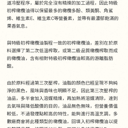
道冷壓程序，屬於完全沒有精煉的加工過程，因此特級
初榨橄欖油得以保留最多的橄欖多酚、類黃酮、角鯊
烯、維生素E、維生素C等營養素，並帶有最濃郁飽滿的
果香氣息。
與特級初榨橄欖油製程一致的初榨橄欖油，差別在於原
料選擇了第二次低溫榨取，或第二級品質橄欖榨取而成
的橄欖油，含有相對特級初榨橄欖油較高的游離脂肪
酸。
由於原料經過第三次壓榨，油脂的顏色已經呈現不夠純
淨的黑色，風味與香味也明顯不足，因此第三次壓榨的
油品，多半會加入溶媒精煉，再加熱將溶媒清除，達到
去氣味與降低酸價的目的，油品無色無味，但營養價值
較低，不過發煙點較高的特性，能夠進行高溫烹調。多
數廠商會將此種類型的橄欖油，回填入初榨橄欖油以提