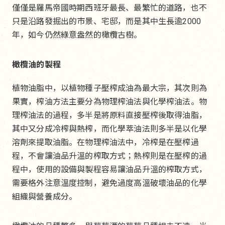
僅僅是羅馬帝國時期西班牙最長、最繁忙的道路，也不
只是沿路發掘出的市景、宅邸，而是其中生長逾2000
年，如今仍然綠意盎然的橄欖古樹。
橄欖油的製程
植物油脂中，以植物種子壓榨成油為最大宗，其次則為
果實，榨油方法主要分為物理榨油法與化學榨油法。物
理榨油法的過程，多半是將原料直接壓榨後取得油脂，
其中又分成冷榨與熱榨，而化學萃油法則多半是以化學
溶劑來提取油脂。在物理榨油法中，冷榨是在壓榨過
程，不會讓油品升溫的榨取方式；熱榨則是在壓榨的過
程中，使用的設備與製程容易讓油品升溫的榨取方式，
需要格外注意溫度控制，避免過度高溫破壞油品的化學
組織與營養成分。