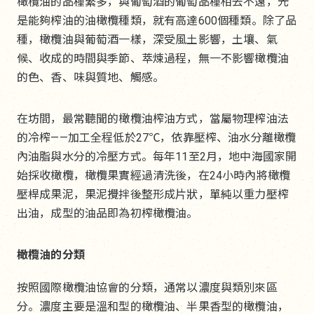
橄欖油的品種繁多，與葡萄酒的葡萄品種相去不遠，光
是能夠榨油的油橄欖種類，就有高達600個種類。除了品
種，橄欖油與葡萄酒一樣，深受風土影響，土壤、氣
候、收成的時間與季節、萃煉過程，無一不影響橄欖油
的色、香、味與質地、觸感。
在坊間，最常聽聞的橄欖油榨油方式，當屬物理榨油法
的冷榨——加工全程低於27℃，依靠壓榨、油水分離橄欖
內油脂與水分的冷壓方式。每年11至2月，地中海國家開
始採收橄欖，橄欖果實經過清洗後，在24小時內將橄欖
壓桿成果泥，果泥攪拌後整形成片狀，單純以重力壓榨
出油，成型的油品即為初榨橄欖油。
橄欖油的分類
按照國際橄欖油協會的分類，通常以濃度與類別來區
分。濃度主要是溫和型的橄欖油、半果香型的橄欖油，