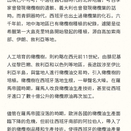
出現已不可考，不過在舊石器時代的北非地層，考古學
家曾發現橄欖樹的遺骸、義大利也曾發現橄欖葉的話
時。而青銅器時代，西班牙也出土過橄欖葉的化石。六
千年前，地中海地區已有橄欖樹種植的紀錄，遽聞是從
希臘第一大島克里特島開始發起的種植，源自高加索南
部、伊朗、敘利亞等地。
人工培育的橄欖樹，則約略在西元前11世紀，由腓尼基
人從黎巴嫩、敘利亞和以色列等地區，長途跋涉至伊比
利亞半島，與當地人進行橄欖油交易時，引入橄欖樹的
培植。橄欖樹在西班牙落地生根，一舉聲名大噪。在羅
馬帝國時期，羅馬人改良橄欖油生產技術，甚至從西班
牙進口了數十億公升的橄欖原油再次加工。
儘管在羅馬帝國沒落的時期，歐洲各國的橄欖油生產面
臨下降的危機，但前往西班牙南部的阿拉伯人，帶入了
新的橄欖樹品種和生產技術，使得西班牙的橄欖油產量