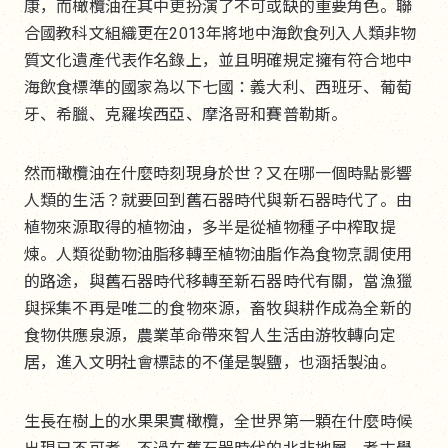
康，而橄欖油在其中更扮演了不可或缺的重要角色。聯
合國教科文組織更在2013年將地中海飲食列入人類非物
質文化遺產代表作名錄上，並且明確規定擁有符合地中
海飲食標準的國家為以下七國：義大利、西班牙、葡萄
牙、希臘、克羅埃西亞、摩洛哥和賽普勒斯。
然而橄欖油在什麼時刻現身於世？又在哪一個時點影響
人類的生活？就要回到舊石器時代與新石器時代了。由
植物來源取得的植物油，多半是從植物種子中榨取提
煉。人類從動物油脂移轉至植物油脂作為食物烹調使用
的路途，與舊石器時代移轉至新石器時代有關，當漁獵
與採集不再是唯二的食物來源，畜牧與耕作成為全新的
食物供應泉源，農業革命帶來智人生活由游牧轉向定
居，進入文明社會標誌的不僅是製鹽，也涵括製油。
生長在樹上的水果果實橄欖，全世界第一顆在什麼時候